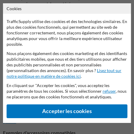
zones environnementales protégées
Cookies
Dans certains cas, un
panneau additionnel comportant les lettres B,
C, D ou E
peut être ajouté sous le panneau afin d’indiquer que
TrafficSupply utilise des cookies et des technologies similaires. En
l’interdiction concerne les véhicules transportant des marchandises
plus des cookies fonctionnels, qui permettent au site web de
dangereuses interdites dans certains types de tunnels.
fonctionner correctement, nous plaçons également des cookies
analytiques pour vous offrir la meilleure expérience utilisateur
possible.
Grâce à cette signalisation claire et normalisée, les conducteurs de
véhicules transportant des marchandises dangereuses sont informés
Nous plaçons également des cookies marketing et des identifiants
immédiatement qu’ils doivent emprunter un itinéraire alternatif, ce
publicitaires mobiles, que nous et des tiers utilisons pour afficher
qui contribue à améliorer la sécurité routière et la protection de
des publicités personnalisées et non personnalisées
l’environnement.
(personnalisation des annonces). En savoir plus ?
Lisez tout sur
notre politique en matière de cookies ici
.
Installation et matériel de montage G2000
En cliquant sur "Accepter les cookies", vous acceptez les
Pour garantir une installation durable du
panneau G2000 C24a
, il est
paramètres de tous les cookies. Si vous sélectionner
refuser
, nous
recommandé d’utiliser des accessoires de fixation compatibles avec
ne placerons que des cookies fonctionnels et analytiques.
les panneaux de signalisation
G2000
.
Découvrir la catégorie complète
Accepter les cookies
https://www.panneausignalisation.be/g/144/materiaux-de-montage-
g2000/
Exemples d’accessoires compatibles