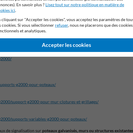
es différents usagers de la route
et d’éviter toute confusion concernant l’ap
nonces). En savoir plus ?
Lisez tout sur notre politique en matière de
okies ici
.
réglementation routière aux
aménagements cyclables et aux infrastructures
 cliquant sur "Accepter les cookies", vous acceptez les paramètres de tou
s cookies. Si vous sélectionner
refuser
, nous ne placerons que des cookies
nctionnels et analytiques.
t recommandé d’utiliser des accessoires de fixation compatibles avec les p
Accepter les cookies
g2000/
supports-g2000-pour-poteaux/
2000/support-g2000-pour-mur-clotures-et-grillages/
g2000/supports-variables-g2000-pour-poteaux/
ux de signalisation sur
poteaux galvanisés, murs ou structures existante