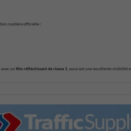
ion routière officielle :
é avec un
film réfléchissant de classe 1
, assurant une excellente visibilité 