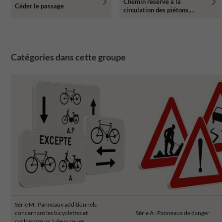
Chemin réservé à la
Céder le passage
circulation des piétons,
cyclistes et cavaliers avec
l’indication de la partie du
chemin qui est affectée aux
différentes catégories
d’usagers
Catégories dans cette groupe
Série M : Panneaux additionnels
concernant les bicyclettes et
Série A : Panneaux de danger
cyclomoteurs à deux roues