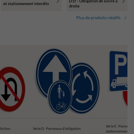
D1f - Obligation de suivre à
et stationnement interdits
droite
Plus de produits relatifs
Série E : Panneaux r
diction
Série D : Panneaux d'obligation
stationnement