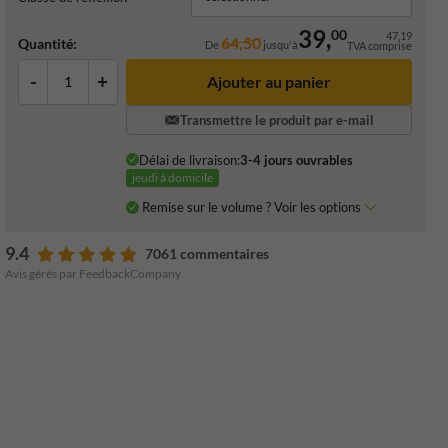
39,
00
47,19
64,50
Quantité:
De
jusqu'à
TVA comprise
-
+
Ajouter au panier
Transmettre le produit par e-mail
Délai de livraison:
3-4 jours ouvrables
jeudi à domicile
Remise sur le volume ? Voir les options
9.4
7061 commentaires
Avis gérés par FeedbackCompany