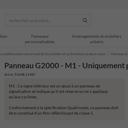
rechercher un produit...
tion
Panneaux
Aménagements et mobiliers
personnalisables
urbains
ux additionnels concernant les bicyclettes et cyclomoteurs à deux roues
Panneau G2
Panneau G2000 - M1 - Uniquement po
Art.nr. FGMB.11987
M1 : Ce signe inférieur est un ajout à un panneau de
signalisation et indique qu'il est réservé ou ne s'applique
qu'aux cyclistes.
Conformément à la spécification Qualiroutes, ce panneau doit
être constitué d'un film réfléchissant de classe 1.