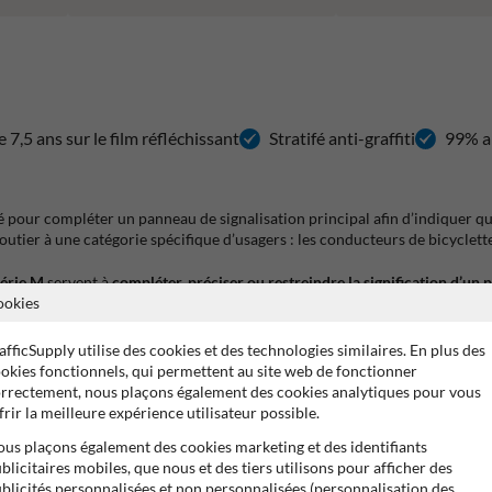
 7,5 ans sur le film réfléchissant
Stratifé anti-graffiti
99% a
sé pour compléter un panneau de signalisation principal afin d’indiquer qu
utier à une catégorie spécifique d’usagers : les conducteurs de bicyclette
érie M
servent à
compléter, préciser ou restreindre la signification d’un
ookies
ons :
afficSupply utilise des cookies et des technologies similaires. En plus des
nt les cyclistes
okies fonctionnels, qui permettent au site web de fonctionner
vement aux cyclistes
rrectement, nous plaçons également des cookies analytiques pour vous
ne que les bicyclettes
frir la meilleure expérience utilisateur possible.
fiques
us plaçons également des cookies marketing et des identifiants
 douces
blicitaires mobiles, que nous et des tiers utilisons pour afficher des
blicités personnalisées et non personnalisées (personnalisation des