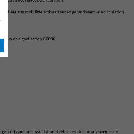
plication des règles de circulation.
 dédiées aux mobilités actives
, tout en garantissant une circulation
s
anneaux de signalisation
G2000
.
s
, garantissant une installation stable et conforme aux normes de