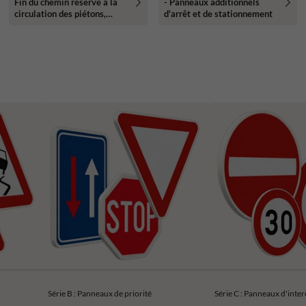
Fin du chemin réservé à la
- Panneaux additionnels
circulation des piétons,
d'arrêt et de stationnement
cyclistes et cavaliers avec
l’indication de la partie du
chemin qui est affectée aux
différentes catégories
d’usagers
Série B : Panneaux de priorité
Série C : Panneaux d'inter