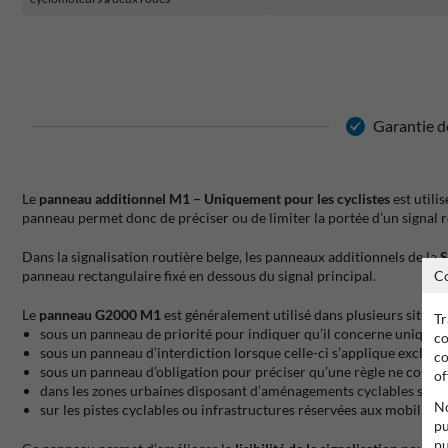
Garantie de
Le
panneau additionnel M1 – Uniquement pour les cyclistes
est utili
panneau permet donc de préciser ou de limiter la portée d’un signal ro
Dans la signalisation routière belge, les panneaux additionnels de la
S
C
panneau rectangulaire fixé en dessous du signal principal.
Le
panneau G2000 M1
est généralement utilisé dans plusieurs situati
Tr
sous un panneau de priorité pour indiquer qu’il concerne uniqueme
co
sous un panneau d’interdiction lorsque celle-ci s’applique exclusi
co
sous un panneau d’obligation pour préciser qu’une règle ne concer
of
dans les zones urbaines disposant d’aménagements cyclables spéci
No
sur les pistes cyclables ou infrastructures réservées aux mobilités
pu
pu