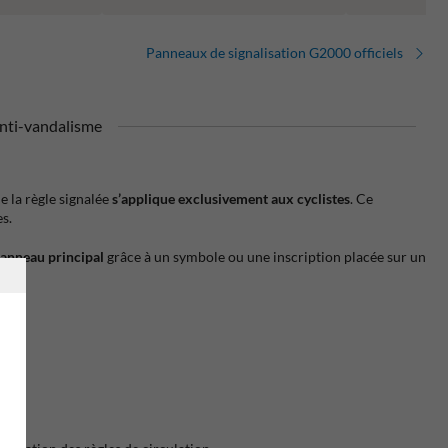
Panneaux de signalisation G2000 officiels
nti-vandalisme
e la règle signalée
s’applique exclusivement aux cyclistes
. Ce
s.
 panneau principal
grâce à un symbole ou une inscription placée sur un