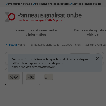
Production durable
Paiement directe et sécurisé
Service client de qualité
Panneaux de stationnement et
Panneaux de signalisa
d'information
officiels
retour
Home
Panneaux de signalisation G2000 officiels
Série M : Pannea
Voir en 3D
En raison d'un problème technique, le produit commandé peut
différer des images affichées dans la galerie.
Raison : Could not resolve product