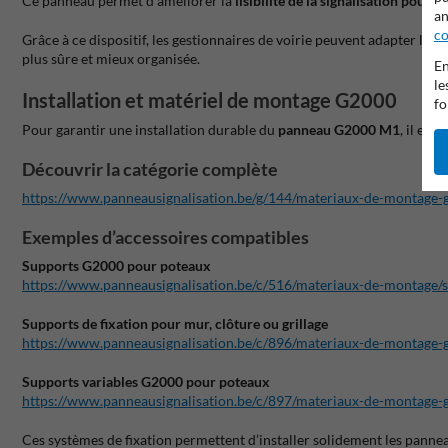
Ce panneau permet d’améliorer la
lisibilité de la signalisation pour l
an
co
Grâce à ce dispositif, les gestionnaires de voirie peuvent adapter la 
plus sûre et mieux organisée.
En
le
Installation et matériel de montage G2000
fo
Pour garantir une installation durable du
panneau G2000 M1
, il es
Découvrir la catégorie complète
https://www.panneausignalisation.be/g/144/materiaux-de-montage-
Exemples d’accessoires compatibles
Supports G2000 pour poteaux
https://www.panneausignalisation.be/c/516/materiaux-de-montage/
Supports de fixation pour mur, clôture ou grillage
https://www.panneausignalisation.be/c/896/materiaux-de-montage-g
Supports variables G2000 pour poteaux
https://www.panneausignalisation.be/c/897/materiaux-de-montage-
Ces systèmes de fixation permettent d’installer solidement les pannea