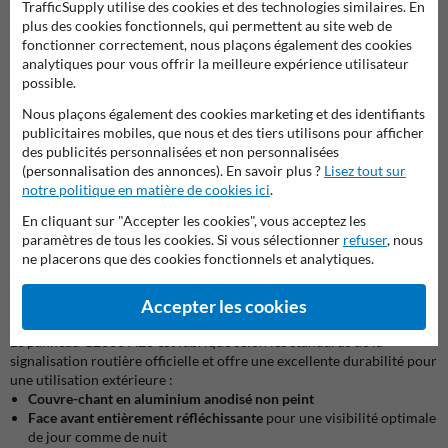
TrafficSupply utilise des cookies et des technologies similaires. En
stationnement-pour-propriete-privee/panneaux-de-
plus des cookies fonctionnels, qui permettent au site web de
stationnement/panneau-de-stationnement-personnalisable/
fonctionner correctement, nous plaçons également des cookies
analytiques pour vous offrir la meilleure expérience utilisateur
Dans certaines infrastructures (écoles, centres sportifs, entreprises),
possible.
il peut aussi être pertinent d’organiser la circulation avec un panneau
indiquant un
stationnement en marche arrière obligatoire
, afin
Nous plaçons également des cookies marketing et des identifiants
d’améliorer la sécurité lors des manœuvres :
publicitaires mobiles, que nous et des tiers utilisons pour afficher
https://www.panneausignalisation.be/p/10253/panneaux-de-
des publicités personnalisées et non personnalisées
stationnement-pour-propriete-privee/panneaux-de-
(personnalisation des annonces). En savoir plus ?
Lisez tout sur
stationnement/panneau-de-stationnement-marche-arriere-
notre politique en matière de cookies ici
.
obligatoire/
En cliquant sur "Accepter les cookies", vous acceptez les
paramètres de tous les cookies. Si vous sélectionner
refuser
, nous
L’association de ces panneaux permet de
structurer la circulation
ne placerons que des cookies fonctionnels et analytiques.
autour des zones fréquentées par des enfants
et de renforcer la
sécurité des piétons.
Accepter les cookies
Conception robuste & conformité
Le panneau G2000 A23 est fabriqué selon les standards de la
signalisation routière officielle et offre une excellente durabilité pour
une utilisation extérieure :
Couvre-chant en aluminium anodisé non peint
Face avant entièrement réfléchissante
pour une visibilité optimale
de jour comme de nuit