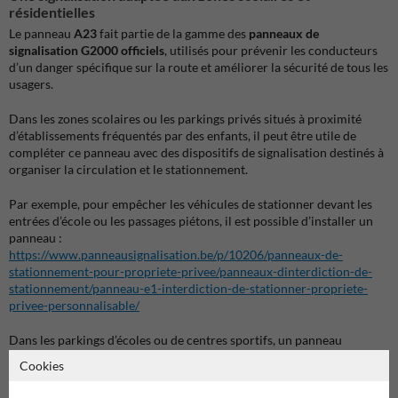
résidentielles
Le panneau
A23
fait partie de la gamme des
panneaux de
signalisation G2000 officiels
, utilisés pour prévenir les conducteurs
d’un danger spécifique sur la route et améliorer la sécurité de tous les
usagers.
Dans les zones scolaires ou les parkings privés situés à proximité
d’établissements fréquentés par des enfants, il peut être utile de
compléter ce panneau avec des dispositifs de signalisation destinés à
organiser la circulation et le stationnement.
Par exemple, pour empêcher les véhicules de stationner devant les
entrées d’école ou les passages piétons, il est possible d’installer un
panneau :
https://www.panneausignalisation.be/p/10206/panneaux-de-
stationnement-pour-propriete-privee/panneaux-dinterdiction-de-
stationnement/panneau-e1-interdiction-de-stationner-propriete-
privee-personnalisable/
Dans les parkings d’écoles ou de centres sportifs, un panneau
permettant de
réserver certains emplacements
peut également être
Cookies
utilisé :
https://www.panneausignalisation.be/p/10242/panneaux-de-