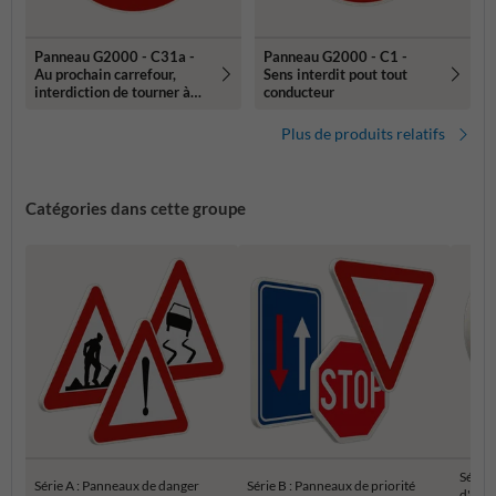
Panneau G2000 - C31a -
Panneau G2000 - C1 -
Au prochain carrefour,
Sens interdit pout tout
interdiction de tourner à
conducteur
gauche
Plus de produits relatifs
Catégories dans cette groupe
Série 
Série A : Panneaux de danger
Série B : Panneaux de priorité
d'inte