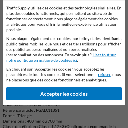
Panneaux d’indication – Série F
TrafficSupply utilise des cookies et des technologies similaires. En
https://www.panneausignalisation.be/c/879/panneaux-de-
plus des cookies fonctionnels, qui permettent au site web de
signalisation-g2000-officiels/serie-f-panneaux-dindication/
fonctionner correctement, nous plaçons également des cookies
Pour orienter les usagers ou signaler des services (parking, sorties,
analytiques pour vous offrir la meilleure expérience utilisateur
direction).
possible.
Panneaux additionnels – Série G
Nous plaçons également des cookies marketing et des identifiants
https://www.panneausignalisation.be/c/880/panneaux-de-
publicitaires mobiles, que nous et des tiers utilisons pour afficher
signalisation-g2000-officiels/serie-g-panneaux-additionnels/
des publicités personnalisées et non personnalisées
Utilisés pour préciser ou compléter l’information des panneaux
(personnalisation des annonces). En savoir plus ?
Lisez tout sur
principaux (distance, conditions, restrictions).
notre politique en matière de cookies ici
.
En cliquant sur "Accepter les cookies", vous acceptez les
Associer ces panneaux à votre A14 améliore non seulement la
paramètres de tous les cookies. Si vous sélectionner
refuser
, nous
sécurité routière, mais aussi la clarté des informations transmises
ne placerons que des cookies fonctionnels et analytiques.
aux usagers.
Caractéristiques techniques
Accepter les cookies
Norme / Gamme : G2000 – Série A (danger)
Code : A14 – Dispositif surélevé
Référence article : FGAD.11851
Forme : Triangle
Dimensions : 400 mm ou 700 mm
Classe de réflexion : Classe 1 / 2 / 3 (Qualiroutes recommande la