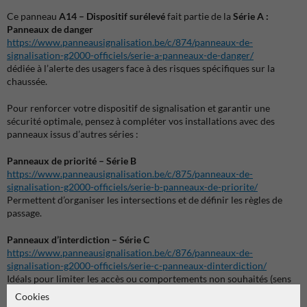
Ce panneau
A14 – Dispositif surélevé
fait partie de la
Série A :
Panneaux de danger
https://www.panneausignalisation.be/c/874/panneaux-de-
signalisation-g2000-officiels/serie-a-panneaux-de-danger/
dédiée à l’alerte des usagers face à des risques spécifiques sur la
chaussée.
Pour renforcer votre dispositif de signalisation et garantir une
sécurité optimale, pensez à compléter vos installations avec des
panneaux issus d’autres séries :
Panneaux de priorité – Série B
https://www.panneausignalisation.be/c/875/panneaux-de-
signalisation-g2000-officiels/serie-b-panneaux-de-priorite/
Permettent d’organiser les intersections et de définir les règles de
passage.
Panneaux d’interdiction – Série C
https://www.panneausignalisation.be/c/876/panneaux-de-
signalisation-g2000-officiels/serie-c-panneaux-dinterdiction/
Idéals pour limiter les accès ou comportements non souhaités (sens
interdit, limitation de tonnage, interdictions diverses).
Cookies