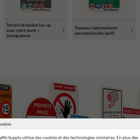
Terrain de basket lay-up
Panneau réglementaire
avec votre texte +
personnalisable (golf)
pictogramme
ookies
afficSupply utilise des cookies et des technologies similaires. En plus des