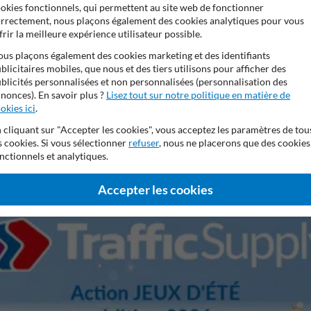
okies fonctionnels, qui permettent au site web de fonctionner
rrectement, nous plaçons également des cookies analytiques pour vous
frir la meilleure expérience utilisateur possible.
Panneaux d'accès interdit et propriété
Panneaux vidéosurveilla
privée
us plaçons également des cookies marketing et des identifiants
blicitaires mobiles, que nous et des tiers utilisons pour afficher des
blicités personnalisées et non personnalisées (personnalisation des
nonces). En savoir plus ?
Lisez tout sur notre politique en matière de
okies ici
.
 cliquant sur "Accepter les cookies", vous acceptez les paramètres de tou
ans de garantie fabricant
Stratifé anti-graffiti
99% anti-van
s cookies. Si vous sélectionner
refuser
, nous ne placerons que des cookies
nctionnels et analytiques.
Accepter les cookies