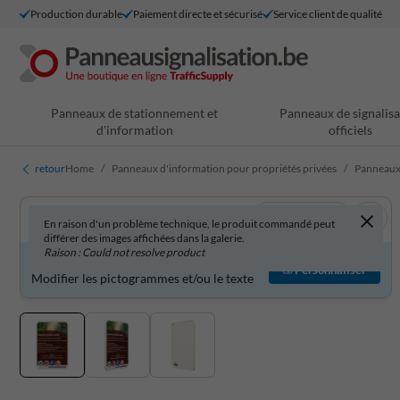
Production durable
Paiement directe et sécurisé
Service client de qualité
Panneaux de stationnement et
Panneaux de signalisa
d'information
officiels
retour
Home
Panneaux d'information pour propriétés privées
Panneaux
Voir en 3D
En raison d'un problème technique, le produit commandé peut
différer des images affichées dans la galerie.
Raison : Could not resolve product
Produit personnalisable ?
Personnaliser
Modifier les pictogrammes et/ou le texte