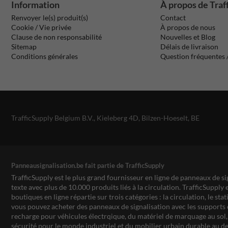
Information
À propos de Traf
Renvoyer le(s) produit(s)
Contact
Cookie / Vie privée
À propos de nous
Clause de non responsabilité
Nouvelles et Blog
Sitemap
Délais de livraison
Conditions générales
Question fréquentes
TrafficSupply Belgium B.V.,
Kieleberg 4D
,
Bilzen-Hoeselt, BE
Panneausignalisation.be fait partie de TrafficSupply
TrafficSupply est le plus grand fournisseur en ligne de panneaux de si
texte avec plus de 10.000 produits liés à la circulation. TrafficSupply 
boutiques en ligne répartie sur trois catégories : la circulation, le st
vous pouvez acheter des panneaux de signalisation avec les supports 
recharge pour véhicules électrqique, du matériel de marquage au sol, 
sécurité pour le monde industriel et du mobilier urbain durable au de