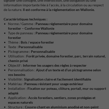
signaler une consigne, une interdiction, une obligation ou une
information importante liée à l’accès, à la circulation ou au respect
de la nature.
Il est conforme à la réglementation en Wallonie.
Caractéristiques techniques :
Norme / Gamme :
Panneau réglementaire pour domaine
forestier – Conforme Wallonie
Type de panneau :
Panneau réglementaire pour domaine
forestier
Thème :
Bois / espace forestier
Texte :
Personnalisable
Pictogramme :
Personnalisable
Utilisation :
Forêt privée, domaine forestier, parc, terrain naturel,
chemin privé
Objectif :
Informer les usagers des règles à respecter
Personnalisation :
Ajout d’un texte et d’un pictogramme selon
vos besoins
Visibilité :
Signalisation claire et facilement identifiable
Matériau :
Panneau résistant pour usage extérieur
Installation :
Fixation sur poteau, clôture, portail, mur ou support
adapté
Application :
Accès forestiers, sentiers, zones protégées et
espaces naturels
Structure :
Couvre-chant en aluminium anodisé et non-peint