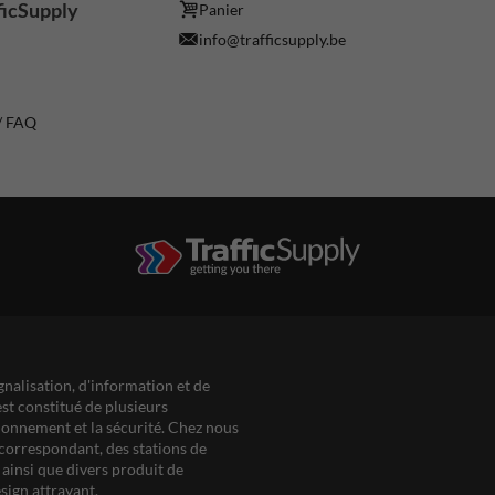
ficSupply
Panier
info@trafficsupply.be
 / FAQ
gnalisation, d'information et de
est constitué de plusieurs
ationnement et la sécurité. Chez nous
correspondant, des stations de
ainsi que divers produit de
sign attrayant.