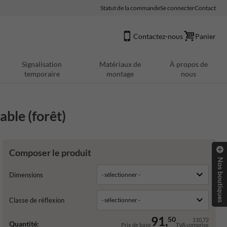
Statut de la commande
Se connecter
Contact
Contactez-nous
Panier
Signalisation
Matériaux de
À propos de
temporaire
montage
nous
ble (forêt)
Composer le produit
Nos boutiques
Dimensions
Classe de réflexion
91,
50
110,72
Quantité:
Prix de base
TVA comprise