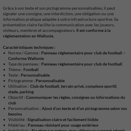
Grâce à son texte et son pictogramme personnalisables, il peut
signaler une consigne, une interdiction, une obligation ou une
information pratique adaptée à votre infrastructure sportive. Sa
présentation claire facilite la communication avec les joueurs,
visiteurs, membres et accompagnateurs.
Il est conforme à la
réglementation en Wallonie.
Caractéristiques techniques :
Norme / Gamme :
Panneau réglementaire pour club de football –
Conforme Wallonie
Type de panneau :
Panneau réglementaire pour club de football
Thème :
Football
Texte :
Personnalisable
Pictogramme :
Personnalisable
Utilisation :
Club de football, terrain privé, complexe sportif,
stade, parking
Objectif :
Communiquer les règles, consignes ou informations du
club
Personnalisation :
Ajout d’un texte et d’un pictogramme selon vos
besoins
Visibilité :
Signalisation claire et facilement lisible
Matériau :
Panneau résistant pour usage extérieur
Installation :
Fixation sur poteau, mur, clôture ou support adapté