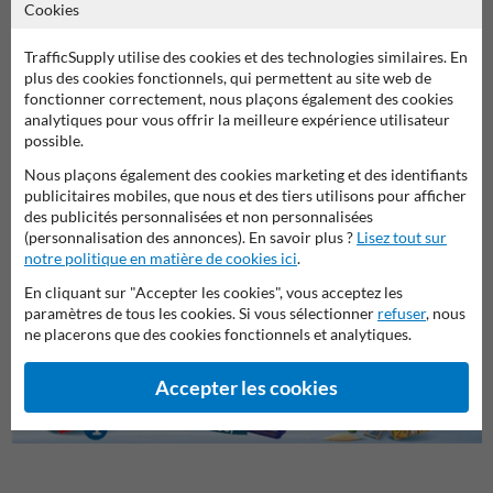
Cookies
TrafficSupply utilise des cookies et des technologies similaires. En
plus des cookies fonctionnels, qui permettent au site web de
fonctionner correctement, nous plaçons également des cookies
analytiques pour vous offrir la meilleure expérience utilisateur
possible.
Nous plaçons également des cookies marketing et des identifiants
publicitaires mobiles, que nous et des tiers utilisons pour afficher
Pannea
des publicités personnalisées et non personnalisées
Panneaux réglementaires
Panneaux combinés
propri
(personnalisation des annonces). En savoir plus ?
Lisez tout sur
notre politique en matière de cookies ici
.
Panneaux d'information pour propriétés privées
En cliquant sur "Accepter les cookies", vous acceptez les
paramètres de tous les cookies. Si vous sélectionner
refuser
, nous
ne placerons que des cookies fonctionnels et analytiques.
Accepter les cookies