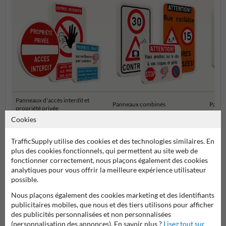
Panneaux d'accès interdit et
Panneaux combinés
Panne
propriété privée
Cookies
Panneaux d'information pour propriétés privées
TrafficSupply utilise des cookies et des technologies similaires. En
plus des cookies fonctionnels, qui permettent au site web de
fonctionner correctement, nous plaçons également des cookies
analytiques pour vous offrir la meilleure expérience utilisateur
possible.
Nous plaçons également des cookies marketing et des identifiants
publicitaires mobiles, que nous et des tiers utilisons pour afficher
des publicités personnalisées et non personnalisées
(personnalisation des annonces). En savoir plus ?
Lisez tout sur