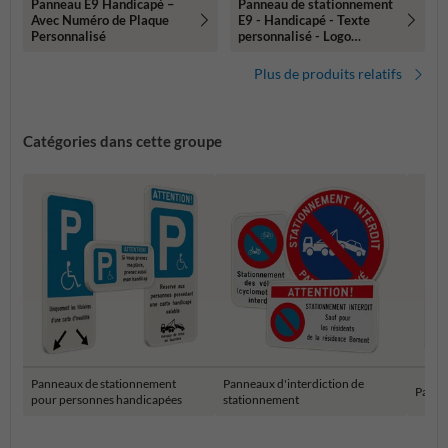
Panneau E9 Handicapé –
Panneau de stationnement
Avec Numéro de Plaque
E9 - Handicapé - Texte
Personnalisé
personnalisé - Logo
personnalisé
Plus de produits relatifs
Catégories dans cette groupe
Panneaux de stationnement
Panneaux d'interdiction de
Panne
pour personnes handicapées
stationnement