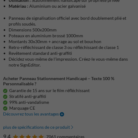
Utilisation :
Stationnement handicapé sur propriété privée
Matériau :
Aluminium ou acier galvanisé
Panneau de signalisation officiel avec bord doublement plié et
profils soudés.
Dimensions 500x200mm
Poteaux en aluminium brossé 1000mm
Montants 30x30mm + ancrage au sol et bouchon
Retro-réfléchissant de classe 3 ou réfléchissant de classe 1
Revêtement standard anti-graffiti
Décidez vous-même de l'impression. Créez-le vous-même dans
notre SignEditor.
Acheter Panneau Stationnement Handicapé – Texte 100 %
Personnalisable ?
Garantie de 15 ans sur le film réfléchissant
Stratifé anti-graffiti
99% anti-vandalisme
Marquage CE
Découvrez tous les avantages
plus de spécifications de ce produit
9.4
7061 commentaires