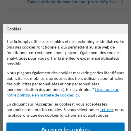
Panneaux de stationnement pour propriété privée
Cookies
Améliorez la gestion de vos places de parking réservées avec ce
panneau de stationnement PMR entièrement personnalisable
. Il
TrafficSupply utilise des cookies et des technologies similaires. En
affiche le symbole universel d’accessibilité tout en vous permettant
plus des cookies fonctionnels, qui permettent au site web de
d’ajouter un
texte sur mesure
: nom d’établissement, horaires
fonctionner correctement, nous plaçons également des cookies
autorisés, restrictions, etc.
analytiques pour vous offrir la meilleure expérience utilisateur
possible.
Fabriqué pour durer, ce panneau est conçu en aluminium ou acier
galvanisé pour
résister aux conditions extérieures
. Il garantit une
Nous plaçons également des cookies marketing et des identifiants
signalisation claire et personnalisée, essentielle pour les sites
publicitaires mobiles, que nous et des tiers utilisons pour afficher
professionnels, centres médicaux, écoles, commerces ou
des publicités personnalisées et non personnalisées
copropriétés.
(personnalisation des annonces). En savoir plus ?
Lisez tout sur
notre politique en matière de cookies ici
.
Facile à installer et visible de loin, il permet d’allier
respect des
En cliquant sur "Accepter les cookies", vous acceptez les
normes d’accessibilité
et
communication spécifique à votre
paramètres de tous les cookies. Si vous sélectionner
refuser
, nous
environnement
.
ne placerons que des cookies fonctionnels et analytiques.
Accepter les cookies