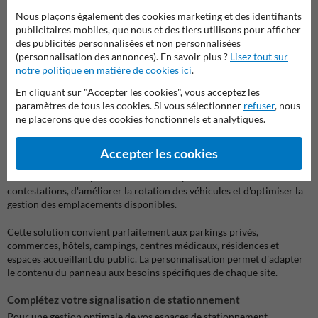
préciser les tarifs horaires, les abonnements disponibles, les horaires
Nous plaçons également des cookies marketing et des identifiants
de fonctionnement ou encore les coordonnées de votre
publicitaires mobiles, que nous et des tiers utilisons pour afficher
établissement.
des publicités personnalisées et non personnalisées
(personnalisation des annonces). En savoir plus ?
Lisez tout sur
Fabriqué selon les standards
G2000
et
conforme à la réglementation
notre politique en matière de cookies ici
.
en Wallonie
, ce panneau offre une signalisation professionnelle
En cliquant sur "Accepter les cookies", vous acceptez les
adaptée aux besoins des gestionnaires de parkings et des collectivités.
paramètres de tous les cookies. Si vous sélectionner
refuser
, nous
ne placerons que des cookies fonctionnels et analytiques.
Une solution idéale pour les zones de stationnement
réglementées
La mise en place d'une signalisation claire est essentielle pour
Accepter les cookies
garantir une bonne compréhension des règles de stationnement par
les utilisateurs. Un panneau bien visible permet de limiter les
contestations, d'améliorer la rotation des véhicules et d'optimiser la
gestion des emplacements disponibles.
Cette solution convient parfaitement aux parkings privés,
commerces, hôtels, campings, centres médicaux, résidences et
espaces accueillant du public. La personnalisation permet d'adapter
le contenu du panneau aux besoins spécifiques de chaque site.
Complétez votre signalisation de stationnement
Pour une gestion optimale de vos espaces de stationnement,