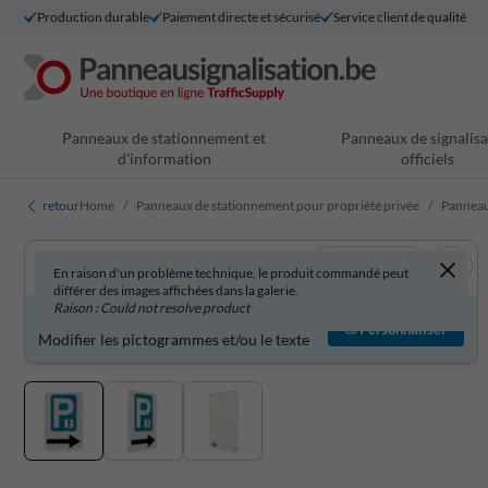
Production durable
Paiement directe et sécurisé
Service client de qualité
Panneaux de stationnement et
Panneaux de signalisa
d'information
officiels
retour
Home
Panneaux de stationnement pour propriété privée
Panneau
Voir en 3D
En raison d'un problème technique, le produit commandé peut
différer des images affichées dans la galerie.
Raison : Could not resolve product
Produit personnalisable ?
Personnaliser
Modifier les pictogrammes et/ou le texte