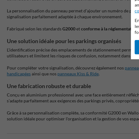
an
co
La personnalisation du panneau permet d'ajouter un numéro de place, u
signalisation parfaitement adaptée à chaque environnement.
En
le
Fabriqué selon les standards
G2000
et
conforme à la réglementation
fo
Une solution idéale pour les parkings organisés
L'identification précise des emplacements de stationnement permet d'a
utilisateurs et limitent les risques de confusion, notamment dans les 
Pour compléter votre signalisation, découvrez également nos
pannea
handicapées
ainsi que nos
panneaux Kiss & Ride
.
Une fabrication robuste et durable
Conçu en aluminium professionnel avec une face entièrement réfléchiss
s'adapte parfaitement aux exigences des parkings privés, copropriété
Grâce à sa personnalisation complète, sa conformité G2000 en Wallon
solution idéale pour optimiser l'organisation et la gestion de vos esp