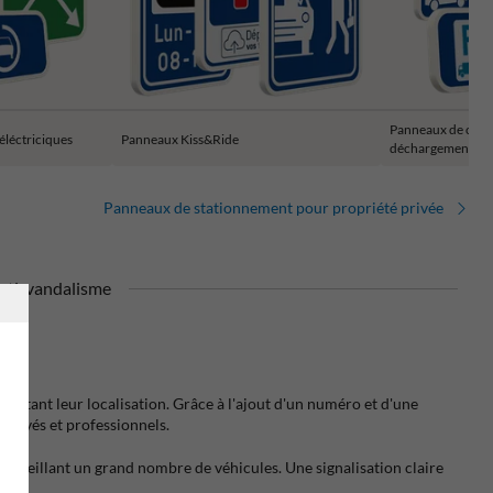
Panneaux de char
éléctriciques
Panneaux Kiss&Ride
déchargement
Panneaux de stationnement pour propriété privée
nti-vandalisme
ilitant leur localisation. Grâce à l'ajout d'un numéro et d'une
 privés et professionnels.
 accueillant un grand nombre de véhicules. Une signalisation claire