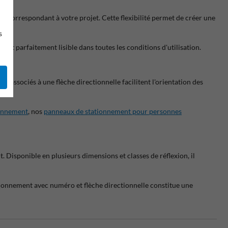
ue correspondant à votre projet. Cette flexibilité permet de créer une
s
e et parfaitement lisible dans toutes les conditions d'utilisation.
associés à une flèche directionnelle facilitent l'orientation des
ionnement
, nos
panneaux de stationnement pour personnes
 Disponible en plusieurs dimensions et classes de réflexion, il
tionnement avec numéro et flèche directionnelle constitue une