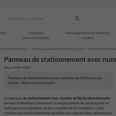
rechercher un produit...
tion
Panneaux
Aménagements et mobiliers
personnalisables
urbains
x de stationnement
Panneau de stationnement avec numéro + flèche directionnell
Panneau de stationnement avec numé
Art.nr. FRPA.10243
Panneau de stationnement avec insertion de chiffres ou de
lettres + flèche directionnelle
Le panneau
de stationnement avec numéro et flèche directionnelle
permet d’identifier clairement un emplacement de parking tout en
indiquant sa localisation grâce à une flèche d’orientation. Cette
solution est particulièrement adaptée aux copropriétés, entreprises,