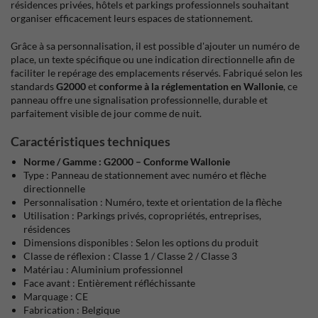
résidences privées, hôtels et parkings professionnels souhaitant
organiser efficacement leurs espaces de stationnement.
Grâce à sa personnalisation, il est possible d'ajouter un numéro de
place, un texte spécifique ou une indication directionnelle afin de
faciliter le repérage des emplacements réservés. Fabriqué selon les
standards
G2000
et
conforme à la réglementation en Wallonie
, ce
panneau offre une signalisation professionnelle, durable et
parfaitement visible de jour comme de nuit.
Caractéristiques techniques
Norme / Gamme : G2000 – Conforme Wallonie
Type : Panneau de stationnement avec numéro et flèche
directionnelle
Personnalisation : Numéro, texte et orientation de la flèche
Utilisation : Parkings privés, copropriétés, entreprises,
résidences
Dimensions disponibles : Selon les options du produit
Classe de réflexion : Classe 1 / Classe 2 / Classe 3
Matériau : Aluminium professionnel
Face avant : Entièrement réfléchissante
Marquage : CE
Fabrication : Belgique