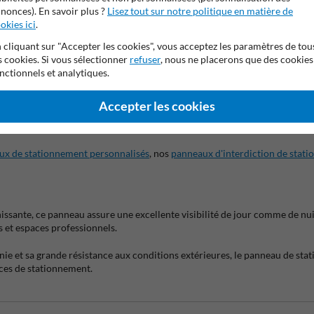
nonces). En savoir plus ?
Lisez tout sur notre politique en matière de
okies ici
.
ne flèche orientée vers la gauche ou la droite ainsi qu'un texte spécifiq
 cliquant sur "Accepter les cookies", vous acceptez les paramètres de tou
s cookies. Si vous sélectionner
refuser
, nous ne placerons que des cookies
 en Wallonie
, ce panneau garantit une signalisation professionnelle, durabl
nctionnels et analytiques.
Accepter les cookies
méliorer considérablement la gestion des parkings. Les numéros de places 
grands ensembles résidentiels ou les parkings d'entreprise.
ux de stationnement personnalisés
, nos
panneaux d'interdiction de stat
ante, ce panneau assure une excellente visibilité de jour comme de nuit.
s et espaces professionnels.
ie et sa grande résistance aux conditions extérieures, le panneau de sta
aces de stationnement.