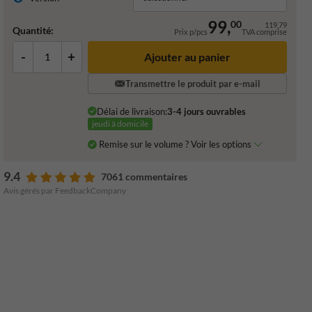
99,
00
119,79
Quantité:
Prix p/pcs
TVA comprise
-
+
Ajouter au panier
Transmettre le produit par e-mail
Délai de livraison:
3-4 jours ouvrables
jeudi à domicile
Remise sur le volume ? Voir les options
9.4
7061 commentaires
Avis gérés par FeedbackCompany