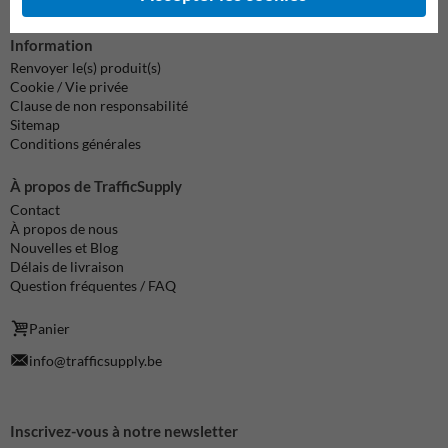
Information
Renvoyer le(s) produit(s)
Cookie / Vie privée
Clause de non responsabilité
Sitemap
Conditions générales
À propos de TrafficSupply
Contact
À propos de nous
Nouvelles et Blog
Délais de livraison
Question fréquentes / FAQ
Panier
info@trafficsupply.be
Inscrivez-vous à notre newsletter