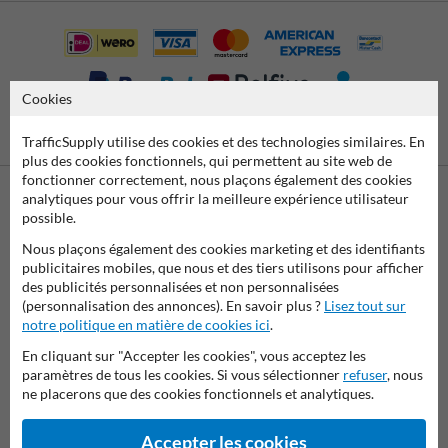
Cookies
Virement
Paiement par
TrafficSupply utilise des cookies et des technologies similaires. En
bancaire SEPA
facture
plus des cookies fonctionnels, qui permettent au site web de
fonctionner correctement, nous plaçons également des cookies
analytiques pour vous offrir la meilleure expérience utilisateur
possible.
Contactez-nous
Nous sommes joignables les jours ouvrables (de 8.00 à 17.00) au
Nous plaçons également des cookies marketing et des identifiants
04 2957 647.
publicitaires mobiles, que nous et des tiers utilisons pour afficher
Des questions ? Envoyez un e-mail à
info@trafficsupply.be
ou
des publicités personnalisées et non personnalisées
remplissez le formulaire et nous vous répondrons dès que
(personnalisation des annonces). En savoir plus ?
Lisez tout sur
possible.
notre politique en matière de cookies ici
.
En cliquant sur "Accepter les cookies", vous acceptez les
info@trafficsupply.be
paramètres de tous les cookies. Si vous sélectionner
refuser
, nous
ne placerons que des cookies fonctionnels et analytiques.
Toutes nos coordonnées
Accepter les cookies