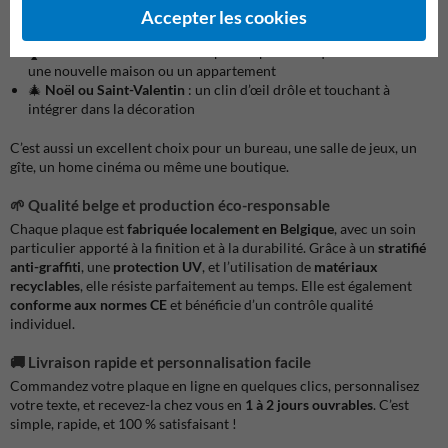
👨‍👧‍👦
Fête des pères
: une attention originale et durable pour les
Accepter les cookies
papas qui aiment les objets personnalisés
🏠
Pendaison de crémaillère
: parfait pour marquer l’entrée dans
une nouvelle maison ou un appartement
🎄
Noël ou Saint-Valentin
: un clin d’œil drôle et touchant à
intégrer dans la décoration
C’est aussi un excellent choix pour un bureau, une salle de jeux, un
gîte, un home cinéma ou même une boutique.
🌱 Qualité belge et production éco-responsable
Chaque plaque est
fabriquée localement en Belgique
, avec un soin
particulier apporté à la finition et à la durabilité. Grâce à un
stratifié
anti-graffiti
, une
protection UV
, et l’utilisation de
matériaux
recyclables
, elle résiste parfaitement au temps. Elle est également
conforme aux normes CE
et bénéficie d’un contrôle qualité
individuel.
🚚 Livraison rapide et personnalisation facile
Commandez votre plaque en ligne en quelques clics, personnalisez
votre texte, et recevez-la chez vous en
1 à 2 jours ouvrables
. C’est
simple, rapide, et 100 % satisfaisant !