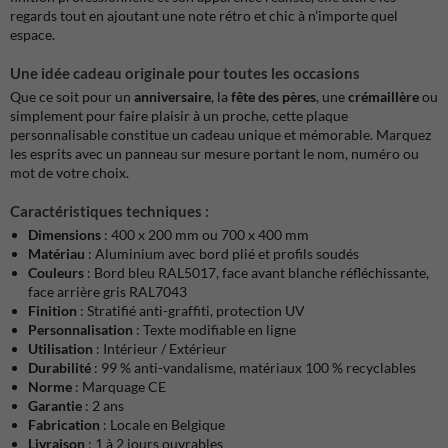
regards tout en ajoutant une note rétro et chic à n’importe quel
espace.
Une idée cadeau originale pour toutes les occasions
Que ce soit pour un
anniversaire
, la
fête des pères
, une
crémaillère
ou
simplement pour faire plaisir à un proche, cette plaque
personnalisable constitue un cadeau unique et mémorable. Marquez
les esprits avec un panneau sur mesure portant le nom, numéro ou
mot de votre choix.
Caractéristiques techniques :
Dimensions
: 400 x 200 mm ou 700 x 400 mm
Matériau
: Aluminium avec bord plié et profils soudés
Couleurs
: Bord bleu RAL5017, face avant blanche réfléchissante,
face arrière gris RAL7043
Finition
: Stratifié anti-graffiti, protection UV
Personnalisation
: Texte modifiable en ligne
Utilisation
: Intérieur / Extérieur
Durabilité
: 99 % anti-vandalisme, matériaux 100 % recyclables
Norme
: Marquage CE
Garantie
: 2 ans
Fabrication
: Locale en Belgique
Livraison
: 1 à 2 jours ouvrables