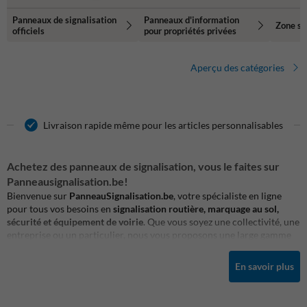
Panneaux de signalisation
Panneaux d'information
Zone sû
officiels
pour propriétés privées
Aperçu des catégories
Livraison rapide même pour les articles personnalisables
Achetez des panneaux de signalisation, vous le faites sur
Panneausignalisation.be!
Bienvenue sur
PanneauSignalisation.be
, votre spécialiste en ligne
pour tous vos besoins en
signalisation routière, marquage au sol,
sécurité et équipement de voirie
. Que vous soyez une collectivité, une
entreprise ou un particulier, nous vous proposons une large gamme
de
panneaux de signalisation conformes à la législation
, d’
accessoires
de pose
, de
peintures routières
, d’
asphaltes à froid
, de
miroirs de
En savoir plus
sécurité
, de
barrières
et bien plus encore.
Depuis plus de 10 ans, nous accompagnons nos clients dans leurs