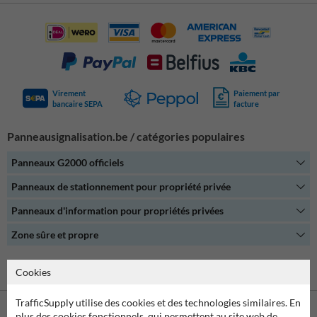
projets d’aménagement et de sécurisation d’espaces publics et privés
: voiries, parkings, zones industrielles, écoles, chantiers, copropriétés,
etc.
Virement
Paiement par
bancaire SEPA
facture
Panneausignalisation.be / catégories populaires
Panneaux G2000 officiels
Panneaux de stationnement pour propriété privée
Panneaux d'information pour propriétés privées
Zone sûre et propre
Toutes les catégories
Cookies
TrafficSupply utilise des cookies et des technologies similaires. En
plus des cookies fonctionnels, qui permettent au site web de