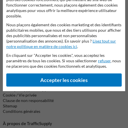
Contactez-nous
fonctionner correctement, nous plaçons également des cookies
analytiques pour vous offrir la meilleure expérience utilisateur
Nous sommes joignables les jours ouvrables (de 8.00 à 17.00) au
possible.
04 2957 647.
Des questions ? Envoyez un e-mail à
info@trafficsupply.be
ou
Nous plaçons également des cookies marketing et des identifiants
remplissez le formulaire et nous vous répondrons dès que
publicitaires mobiles, que nous et des tiers utilisons pour afficher
possible.
des publicités personnalisées et non personnalisées
(personnalisation des annonces). En savoir plus ?
Lisez tout sur
info@trafficsupply.be
notre politique en matière de cookies ici
.
En cliquant sur "Accepter les cookies", vous acceptez les
paramètres de tous les cookies. Si vous sélectionner
refuser
, nous
Toutes nos coordonnées
ne placerons que des cookies fonctionnels et analytiques.
Accepter les cookies
Information
Renvoyer le(s) produit(s)
Cookie / Vie privée
Clause de non responsabilité
Sitemap
Conditions générales
À propos de TrafficSupply